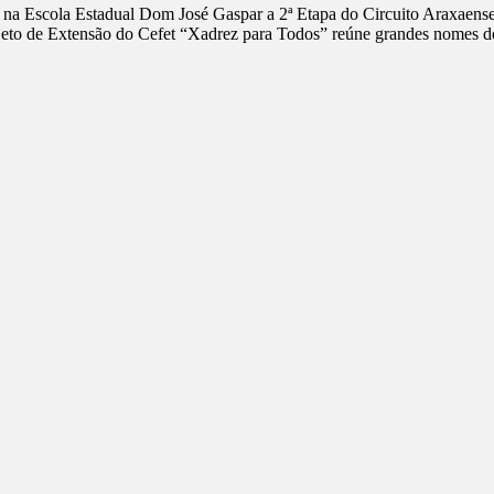
rá na Escola Estadual Dom José Gaspar a 2ª Etapa do Circuito Araxaens
to de Extensão do Cefet “Xadrez para Todos” reúne grandes nomes do x