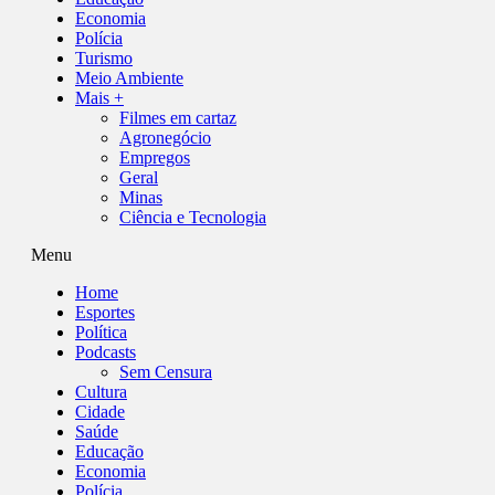
Economia
Polícia
Turismo
Meio Ambiente
Mais +
Filmes em cartaz
Agronegócio
Empregos
Geral
Minas
Ciência e Tecnologia
Menu
Home
Esportes
Política
Podcasts
Sem Censura
Cultura
Cidade
Saúde
Educação
Economia
Polícia