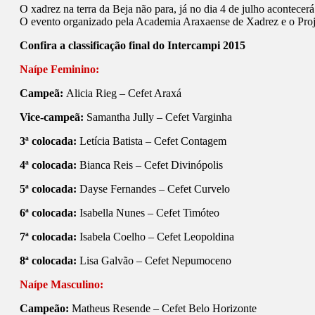
O xadrez na terra da Beja não para, já no dia 4 de julho acontece
O evento organizado pela Academia Araxaense de Xadrez e o Proje
Confira a classificação final do Intercampi 2015
Naípe Feminino:
Campeã:
Alicia Rieg – Cefet Araxá
Vice-campeã:
Samantha Jully – Cefet Varginha
3ª colocada:
Letícia Batista – Cefet Contagem
4ª colocada:
Bianca Reis – Cefet Divinópolis
5ª colocada:
Dayse Fernandes – Cefet Curvelo
6ª colocada:
Isabella Nunes – Cefet Timóteo
7ª colocada:
Isabela Coelho – Cefet Leopoldina
8ª colocada:
Lisa Galvão – Cefet Nepumoceno
Naípe Masculino:
Campeão:
Matheus Resende – Cefet Belo Horizonte