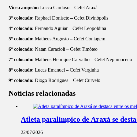
Vice-campeão:
Lucca Cardoso – Cefet Araxá
3° colocado:
Raphael Donisete – Cefet Divinópolis
4° colocado:
Fernando Aguiar – Cefet Leopoldina
5° colocado:
Matheus Augusto – Cefet Contagem
6° colocado:
Natan Caracioli – Cefet Timóteo
7° colocado:
Matheus Henrique Carvalho – Cefet Nepumoceno
8° colocado:
Lucas Emanuel – Cefet Varginha
9° colocado:
Diogo Rodrigues – Cefet Curvelo
Notícias relacionadas
Atleta paralímpico de Araxá se dest
22/07/2026