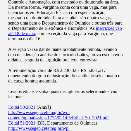
Controle e Automação, com mestrado ou doutorado na área.
Da mesma forma, Varginha conta com uma vaga, mas para
licenciados em Educação Física, com especialização,
mestrado ou doutorado. Para a capital, são quatro vagas,
sendo uma para o Departamento de Química e outras três para
o Departamento de Eletrônica e Biomédica. As
inscrições vão
até 18 de maio
, com exceção da vaga para Varginha, que
termina no dia 16.
A seleção vai se dar de maneira totalmente remota, levando
em consideração análise de currículo Lattes, prova escrita e/ou
didática, seguida de arguição oral e/ou entrevista.
A remuneração varia de R$ 2.236,32 a R$ 5.831,21,
dependendo do grau de instrução do candidato selecionado e
da carga horária assumida.
Leia os editais e saiba quais disciplinas os selecionados vão
lecionar.
Edital 50/2021
(Araxá)
http://www.segep.cefetmg.br/wp-
content/uploads/sites/177/2021/05/Edital_50_2021.pdf
Edital 51/2021
(BH, Departamento de Química)
http://www.segep.cefetmg.br/wp-