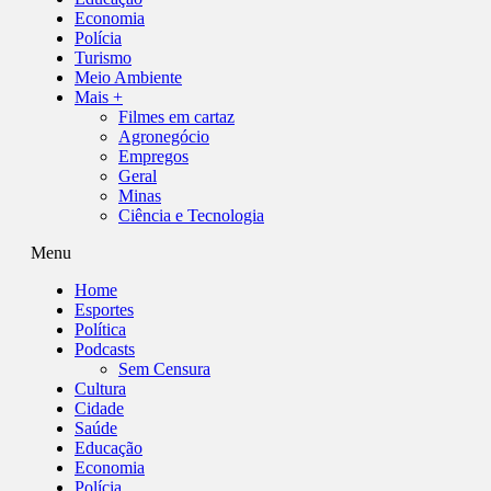
Economia
Polícia
Turismo
Meio Ambiente
Mais +
Filmes em cartaz
Agronegócio
Empregos
Geral
Minas
Ciência e Tecnologia
Menu
Home
Esportes
Política
Podcasts
Sem Censura
Cultura
Cidade
Saúde
Educação
Economia
Polícia