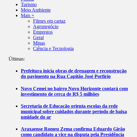
Turismo
Meio Ambiente
Mais +
Filmes em cartaz
Agronegócio
Empregos
Geral
Minas
Ciência e Tecnologia
Últimas:
Prefeitura inicia obras de drenagem e reconstrução
do pavimento na Rua Capitão José Porfírio
Novo Cemei no bairro Novo Horizonte contará com
investimento de cerca de R$ 5 milhões
Secretaria de Educação orienta escolas da rede
municipal sobre cuidados durante período de baixa
umidade do ar
Araxaense Romeu Zema confirma Eduardo Girão
como candidato a vice na disputa pela Presidência