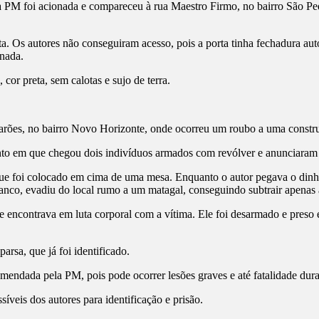
a PM foi acionada e compareceu à rua Maestro Firmo, no bairro São Ped
ta. Os autores não conseguiram acesso, pois a porta tinha fechadura aut
 nada.
or preta, sem calotas e sujo de terra.
marões, no bairro Novo Horizonte, onde ocorreu um roubo a uma constr
to em que chegou dois indivíduos armados com revólver e anunciaram 
que foi colocado em cima de uma mesa. Enquanto o autor pegava o dinhe
 branco, evadiu do local rumo a um matagal, conseguindo subtrair apenas
e encontrava em luta corporal com a vítima. Ele foi desarmado e preso 
arsa, que já foi identificado.
comendada pela PM, pois pode ocorrer lesões graves e até fatalidade dura
síveis dos autores para identificação e prisão.