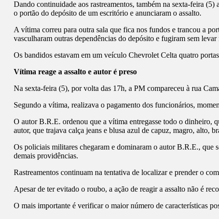
Dando continuidade aos rastreamentos, também na sexta-feira (5) 
o portão do depósito de um escritório e anunciaram o assalto.
A vítima correu para outra sala que fica nos fundos e trancou a por
vasculharam outras dependências do depósito e fugiram sem levar
Os bandidos estavam em um veículo Chevrolet Celta quatro portas, c
Vítima reage a assalto e autor é preso
Na sexta-feira (5), por volta das 17h, a PM compareceu à rua Ca
Segundo a vítima, realizava o pagamento dos funcionários, momen
O autor B.R.E. ordenou que a vítima entregasse todo o dinheiro, 
autor, que trajava calça jeans e blusa azul de capuz, magro, alto,
Os policiais militares chegaram e dominaram o autor B.R.E., que s
demais providências.
Rastreamentos continuam na tentativa de localizar e prender o comp
Apesar de ter evitado o roubo, a ação de reagir a assalto não é re
O mais importante é verificar o maior número de características pos