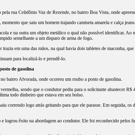
ento pela rua Celidônio Vaz de Rezende, no bairro Boa Vista, onde apr
al, momento que saiu um homem trajando camiseta amarela e calça jeans
ola e na outra um objeto metálico o qual não possível identificar. Ao n
tampido semelhante a um disparo de arma de fogo.
autor trazia em uma das mãos, na qual havia dois tabletes de maconha, 
inuam para localizá-lo e prendê-lo.
posto de gasolina
no bairro Alvorada, onde ocorreu um roubo a posto de gasolina.
ermelha, sendo que o condutor pediu para o solicitante abastecer R$ 4 
ítima todo dinheiro que estava em seu bolso.
aiu correndo logo atrás gritando para que ele parasse. Em seguida, o
o e logrou êxito na abordagem ao condutor. Ele foi reconhecido pelos f