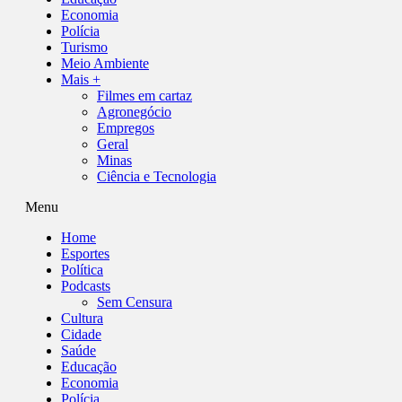
Economia
Polícia
Turismo
Meio Ambiente
Mais +
Filmes em cartaz
Agronegócio
Empregos
Geral
Minas
Ciência e Tecnologia
Menu
Home
Esportes
Política
Podcasts
Sem Censura
Cultura
Cidade
Saúde
Educação
Economia
Polícia