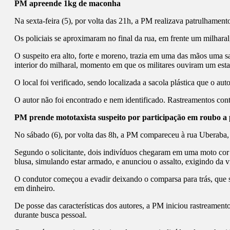
PM apreende 1kg de maconha
Na sexta-feira (5), por volta das 21h, a PM realizava patrulham
Os policiais se aproximaram no final da rua, em frente um milhar
O suspeito era alto, forte e moreno, trazia em uma das mãos uma sac
interior do milharal, momento em que os militares ouviram um es
O local foi verificado, sendo localizada a sacola plástica que o 
O autor não foi encontrado e nem identificado. Rastreamentos cont
PM prende mototaxista suspeito por participação em roubo a 
No sábado (6), por volta das 8h, a PM compareceu à rua Uberaba, 
Segundo o solicitante, dois indivíduos chegaram em uma moto cor v
blusa, simulando estar armado, e anunciou o assalto, exigindo da v
O condutor começou a evadir deixando o comparsa para trás, que s
em dinheiro.
De posse das características dos autores, a PM iniciou rastreament
durante busca pessoal.