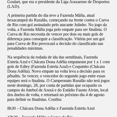
Goulart, que era o presidente da Liga Araxaense de Desportos
(LAD).
A primeira partida do dia teve a Fazenda Máfia, atual
hexacampeã do Ruralão, começando na frente contra o Curva
de Rio com gol assinalado pelo atacante Julinho. No jogo da
volta, a Fazenda Máfia joga pelo empate para ser finalista. O
Curva de Rio necessita de vencer por dois ou mais gols de
diferença para conseguir a classificação. Vitória por um gol
para Curva de Rio provocará a decisão do classificado nas
penalidades máximas.
Na sequência da rodada de ida das semifinais, Fazenda
Estrela Azul e Chácara Dona Adélia empataram por 1 a 1 com
gols de Edley (Fazenda Estrela Azul) e Coquinho (Chácara
Dona Adélia). Novo empate na volta leva a decisão para os
pênaltis. Se vencer, o vencedor do segundo jogo entre essas
equipes será o finalista. O Campeonato Ruralão não terá jogos
neste domingo, 28, por conta de partidas que ocuparão os
campos do futebol de Araxá e do Estádio Fausto Alvim, local
dos duelos de volta, e retornará no próximo dia 4 de agosto
para definir os finalistas. Confira:
8h30 – Chácara Dona Adélia x Fazenda Estrela Azul