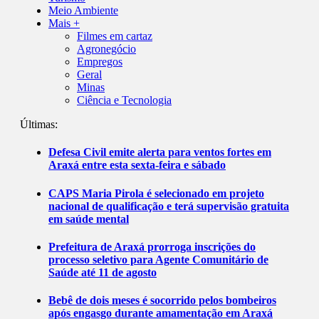
Meio Ambiente
Mais +
Filmes em cartaz
Agronegócio
Empregos
Geral
Minas
Ciência e Tecnologia
Últimas:
Defesa Civil emite alerta para ventos fortes em
Araxá entre esta sexta-feira e sábado
CAPS Maria Pirola é selecionado em projeto
nacional de qualificação e terá supervisão gratuita
em saúde mental
Prefeitura de Araxá prorroga inscrições do
processo seletivo para Agente Comunitário de
Saúde até 11 de agosto
Bebê de dois meses é socorrido pelos bombeiros
após engasgo durante amamentação em Araxá