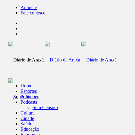
Anuncie
Fale conosco
Home
Esportes
Política
Podcasts
Sem Censura
Cultura
Cidade
Saúde
Educação
Economia