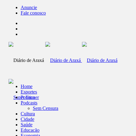
Anuncie
Fale conosco
Home
Esportes
Política
Podcasts
Sem Censura
Cultura
Cidade
Saúde
Educação
Economia