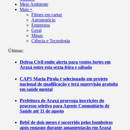
Meio Ambiente
Mais +
Filmes em cartaz
Agronegócio
Empregos
Geral
Minas
Ciência e Tecnologia
Últimas:
Defesa Civil emite alerta para ventos fortes em
Araxá entre esta sexta-feira e sábado
CAPS Maria Pirola é selecionado em projeto
nacional de qualificação e terá supervisão gratuita
em saúde mental
Prefeitura de Araxá prorroga inscrições do
processo seletivo para Agente Comunitário de
Saúde até 11 de agosto
Bebê de dois meses é socorrido pelos bombeiros
após engasgo durante amamentação em Araxá