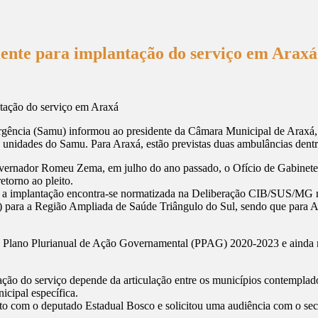
ente para implantação do serviço em Araxá
ência (Samu) informou ao presidente da Câmara Municipal de Araxá, 
is unidades do Samu. Para Araxá, estão previstas duas ambulâncias dent
governador Romeu Zema, em julho do ano passado, o Ofício de Gabinete 
etorno ao pleito.
 implantação encontra-se normatizada na Deliberação CIB/SUS/MG nº 
para a Região Ampliada de Saúde Triângulo do Sul, sendo que para Ar
o Plano Plurianual de Ação Governamental (PPAG) 2020-2023 e ainda não
ção do serviço depende da articulação entre os municípios contemplado
icipal específica.
to com o deputado Estadual Bosco e solicitou uma audiência com o secre