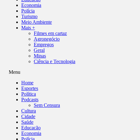
Economia
Polícia
Turismo
Meio Ambiente
Mais +
Filmes em cartaz
Agronegócio
Empregos
Geral
Minas
Ciência e Tecnologia
Menu
Home
Esportes
Política
Podcasts
Sem Censura
Cultura
Cidade
Saúde
Educação
Economia
Polícia