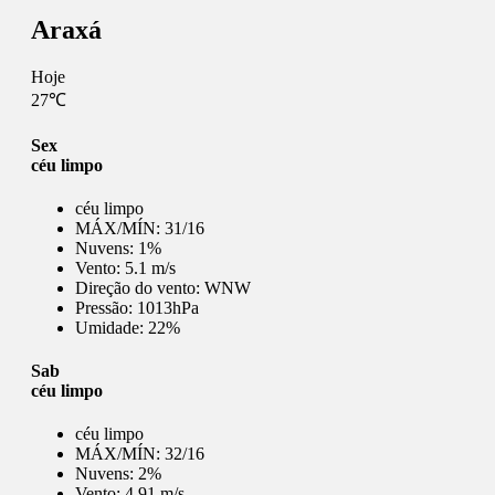
Araxá
Hoje
27℃
Sex
céu limpo
céu limpo
MÁX/MÍN:
31/16
Nuvens:
1%
Vento:
5.1 m/s
Direção do vento:
WNW
Pressão:
1013hPa
Umidade:
22%
Sab
céu limpo
céu limpo
MÁX/MÍN:
32/16
Nuvens:
2%
Vento:
4.91 m/s