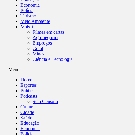
Economia
Polícia
Turismo
Meio Ambiente
Mais +
Filmes em cartaz
Agronegócio
Empregos
Geral
Minas
Ciência e Tecnologia
Menu
Home
Esportes
Política
Podcasts
Sem Censura
Cultura
Cidade
Saúde
Educação
Economia
Polícia