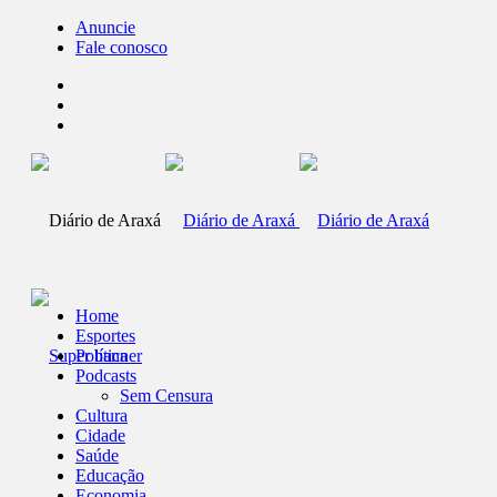
Anuncie
Fale conosco
Home
Esportes
Política
Podcasts
Sem Censura
Cultura
Cidade
Saúde
Educação
Economia