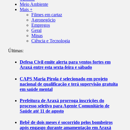
Meio Ambiente
Mais +
Filmes em cartaz
Agronegócio
Empregos
Geral
Minas
Ciência e Tecnologia
Últimas:
Defesa Civil emite alerta para ventos fortes em
Araxá entre esta sexta-feira e sábado
CAPS Maria Pirola é selecionado em projeto
nacional de qualificação e terá supervisão gratuita
em saúde mental
Prefeitura de Araxá prorroga inscrições do
processo seletivo para Agente Comunitário de
Saúde até 11 de agosto
Bebê de dois meses é socorrido pelos bombeiros
após engasgo durante amamentação em Araxá