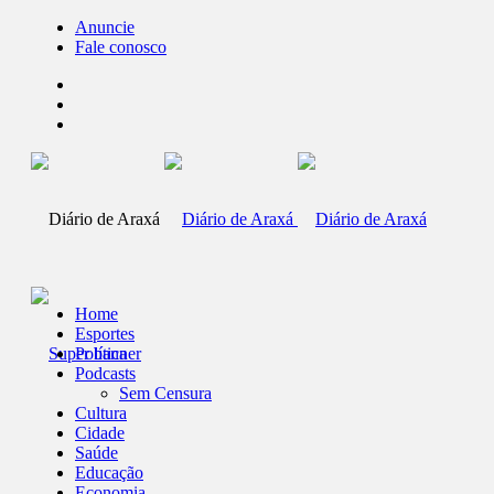
Anuncie
Fale conosco
Home
Esportes
Política
Podcasts
Sem Censura
Cultura
Cidade
Saúde
Educação
Economia