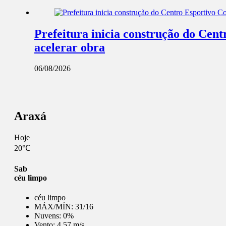
Prefeitura inicia construção do Cent
acelerar obra
06/08/2026
Araxá
Hoje
20℃
Sab
céu limpo
céu limpo
MÁX/MÍN:
31/16
Nuvens:
0%
Vento:
4.57 m/s