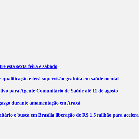
re esta sexta-feira e sábado
 qualificação e terá supervisão gratuita em saúde mental
etivo para Agente Comunitário de Saúde até 11 de agosto
engasgo durante amamentação em Araxá
tário e busca em Brasília liberação de R$ 1,5 milhão para aceler