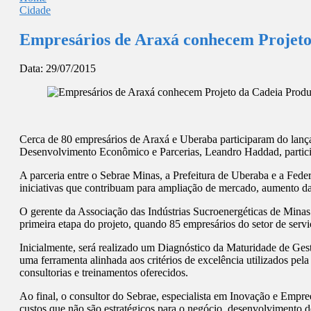
Cidade
Empresários de Araxá conhecem Projeto
Data:
29/07/2015
Cerca de 80 empresários de Araxá e Uberaba participaram do lança
Desenvolvimento Econômico e Parcerias, Leandro Haddad, particip
A parceria entre o Sebrae Minas, a Prefeitura de Uberaba e a Fed
iniciativas que contribuam para ampliação de mercado, aumento da
O gerente da Associação das Indústrias Sucroenergéticas de Minas
primeira etapa do projeto, quando 85 empresários do setor de serviç
Inicialmente, será realizado um Diagnóstico da Maturidade de Ge
uma ferramenta alinhada aos critérios de excelência utilizados pe
consultorias e treinamentos oferecidos.
Ao final, o consultor do Sebrae, especialista em Inovação e E
custos que não são estratégicos para o negócio, desenvolvimento d