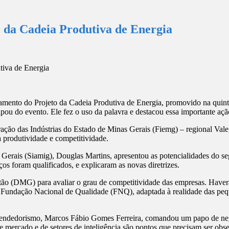
 da Cadeia Produtiva de Energia
mento do Projeto da Cadeia Produtiva de Energia, promovido na quinta
ou do evento. Ele fez o uso da palavra e destacou essa importante aç
eração das Indústrias do Estado de Minas Gerais (Fiemg) – regional V
 produtividade e competitividade.
 Gerais (Siamig), Douglas Martins, apresentou as potencialidades do se
os foram qualificados, e explicaram as novas diretrizes.
stão (DMG) para avaliar o grau de competitividade das empresas. Have
la Fundação Nacional de Qualidade (FNQ), adaptada à realidade das pequ
mpreendedorismo, Marcos Fábio Gomes Ferreira, comandou um papo de 
e mercado e de setores de inteligência são pontos que precisam ser obs