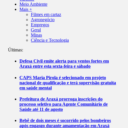
Meio Ambiente
Mais +
Filmes em cartaz
Agronegócio
Empregos
Geral
Minas
Ciência e Tecnologia
Últimas:
Defesa Civil emite alerta para ventos fortes em
Araxá entre esta sexta-feira e sábado
CAPS Maria Pirola é selecionado em projeto
nacional de qualificação e terá supervisão gratuita
em saúde mental
Prefeitura de Araxá prorroga inscrições do
processo seletivo para Agente Comunitário de
Saúde até 11 de agosto
Bebê de dois meses é socorrido pelos bombeiros
após engasgo durante amamentação em Araxá