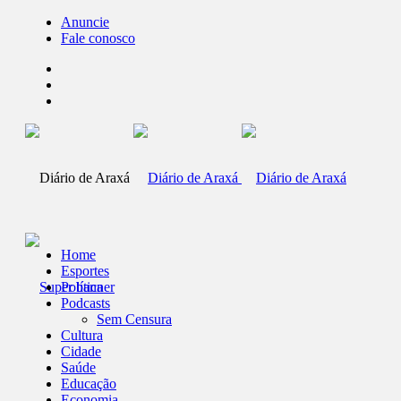
Anuncie
Fale conosco
Home
Esportes
Política
Podcasts
Sem Censura
Cultura
Cidade
Saúde
Educação
Economia