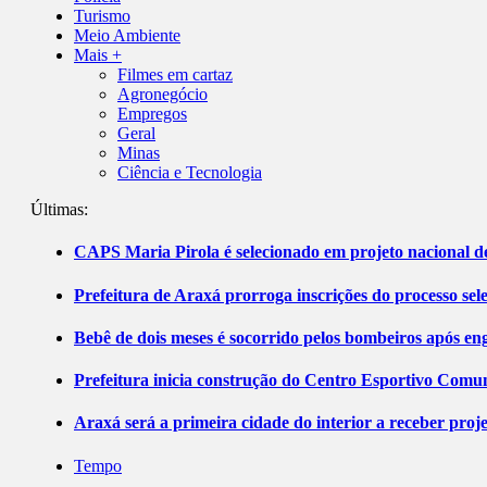
Turismo
Meio Ambiente
Mais +
Filmes em cartaz
Agronegócio
Empregos
Geral
Minas
Ciência e Tecnologia
Últimas:
CAPS Maria Pirola é selecionado em projeto nacional de
Prefeitura de Araxá prorroga inscrições do processo sel
Bebê de dois meses é socorrido pelos bombeiros após 
Prefeitura inicia construção do Centro Esportivo Comuni
Araxá será a primeira cidade do interior a receber pro
Tempo