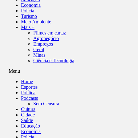
Economia
Polícia
Turismo
Meio Ambiente
Mais +
Filmes em cartaz
Agronegócio
Empregos
Geral
Minas
Ciência e Tecnologia
Menu
Home
Esportes
Política
Podcasts
Sem Censura
Cultura
Cidade
Saúde
Educação
Economia
Polícia