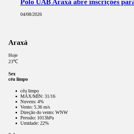
Polo UAB Araxá abre inscrições par
04/08/2026
Araxá
Hoje
23℃
Sex
céu limpo
céu limpo
MÁX/MÍN:
31/16
Nuvens:
4%
Vento:
5.36 m/s
Direção do vento:
WNW
Pressão:
1013hPa
Umidade:
22%