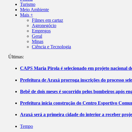
Turismo
Meio Ambiente
Mais +
Filmes em cartaz
Agronegócio
Empregos
Geral
Minas
Ciência e Tecnologia
Últimas:
CAPS Maria Pirola é selecionado em projeto nacional de
Prefeitura de Araxá prorroga inscrições do processo sel
Bebê de dois meses é socorrido pelos bombeiros após 
Prefeitura inicia construção do Centro Esportivo Comuni
Araxá será a primeira cidade do interior a receber pro
Tempo