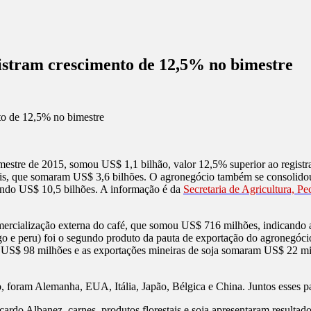
istram crescimento de 12,5% no bimestre
imestre de 2015, somou US$ 1,1 bilhão, valor 12,5% superior ao regist
uais, que somaram US$ 3,6 bilhões. O agronegócio também se consolido
zando US$ 10,5 bilhões. A informação é da
Secretaria de Agricultura, P
mercialização externa do café, que somou US$ 716 milhões, indicando 
go e peru) foi o segundo produto da pauta de exportação do agronegóci
om US$ 98 milhões e as exportações mineiras de soja somaram US$ 22 m
o, foram Alemanha, EUA, Itália, Japão, Bélgica e China. Juntos esses
ardo Albanez, carnes, produtos florestais e soja apresentaram resultad