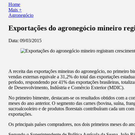
Home
Mais +
Agronegócio
Exportações do agronegócio mineiro reg
Data:
09/03/2015
A receita das exportações mineiras do agronegócio, no primeiro b
vendas externas equivale a 31,2% do total das exportações estad
período, respondendo por 41% das exportações brasileiras, totali
de Desenvolvimento, Indústria e Comércio Exterior (MDIC).
No primeiro bimestre, destacam-se os resultados obtidos com a co
meses do ano anterior. O segmento das carnes (bovina, suína, fran
sucroalcooleiro e de produtos florestais contribuíram cada um c
exportações.
Os principais países compradores, nos dois primeiros meses do an
Segundo o Superintendente de Política Agrícola da Seapa, João Ric