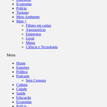
Economia
Polícia
Turismo
Meio Ambiente
Mais +
Filmes em cartaz
Agronegócio
Empregos
Geral
Minas
Ciência e Tecnologia
Menu
Home
Esportes
Política
Podcasts
Sem Censura
Cultura
Cidade
Saúde
Educação
Economia
Polícia