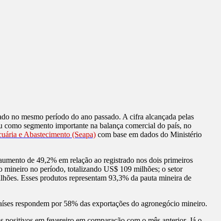
rado no mesmo período do ano passado. A cifra alcançada pelas
u como segmento importante na balança comercial do país, no
ecuária e Abastecimento (Seapa)
com base em dados do Ministério
aumento de 49,2% em relação ao registrado nos dois primeiros
o mineiro no período, totalizando US$ 109 milhões; o setor
ilhões. Esses produtos representam 93,3% da pauta mineira de
 países respondem por 58% das exportações do agronegócio mineiro.
os positivos em fevereiro em comparação com o mês anterior. Já o