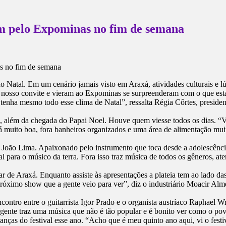
am pelo Expominas no fim de semana
Natal. Em um cenário jamais visto em Araxá, atividades culturais e l
m nosso convite e vieram ao Expominas se surpreenderam com o que est
tenha mesmo todo esse clima de Natal”, ressalta Régia Côrtes, preside
ais, além da chegada do Papai Noel. Houve quem viesse todos os dias. “
 tá muito boa, fora banheiros organizados e uma área de alimentação mu
 João Lima. Apaixonado pelo instrumento que toca desde a adolescênci
para o músico da terra. Fora isso traz música de todos os gêneros, aten
de Araxá. Enquanto assiste às apresentações a plateia tem ao lado da
róximo show que a gente veio para ver”, diz o industriário Moacir Alm
contro entre o guitarrista Igor Prado e o organista austríaco Raphael
gente traz uma música que não é tão popular e é bonito ver como o povo
anças do festival esse ano. “Acho que é meu quinto ano aqui, vi o festi