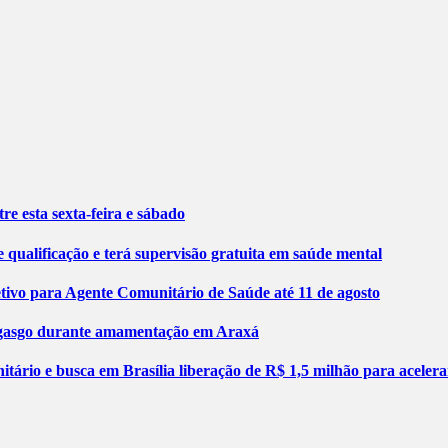
re esta sexta-feira e sábado
 qualificação e terá supervisão gratuita em saúde mental
etivo para Agente Comunitário de Saúde até 11 de agosto
engasgo durante amamentação em Araxá
tário e busca em Brasília liberação de R$ 1,5 milhão para aceler