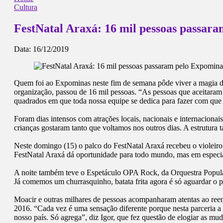
Cultura
FestNatal Araxá: 16 mil pessoas passar
Data:
16/12/2019
Quem foi ao Expominas neste fim de semana pôde viver a magia do 
organização, passou de 16 mil pessoas. “As pessoas que aceitara
quadrados em que toda nossa equipe se dedica para fazer com que 
Foram dias intensos com atrações locais, nacionais e internacion
crianças gostaram tanto que voltamos nos outros dias. A estrutura
Neste domingo (15) o palco do FestNatal Araxá recebeu o violeiro
FestNatal Araxá dá oportunidade para todo mundo, mas em especial 
A noite também teve o Espetáculo OPA Rock, da Orquestra Popular 
Já comemos um churrasquinho, batata frita agora é só aguardar o p
Moacir e outras milhares de pessoas acompanharam atentas ao reen
2016. “Cada vez é uma sensação diferente porque nesta parceria a 
nosso país. Só agrega”, diz Igor, que fez questão de elogiar as mud