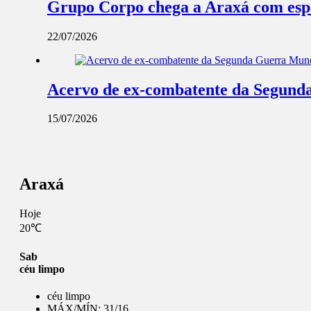
Grupo Corpo chega a Araxá com espe
22/07/2026
Acervo de ex-combatente da Segunda
15/07/2026
Araxá
Hoje
20℃
Sab
céu limpo
céu limpo
MÁX/MÍN:
31/16