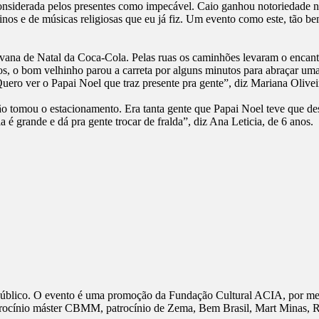
onsiderada pelos presentes como impecável. Caio ganhou notoriedade na
inos e de músicas religiosas que eu já fiz. Um evento como este, tão be
avana de Natal da Coca-Cola. Pelas ruas os caminhões levaram o enca
 o bom velhinho parou a carreta por alguns minutos para abraçar uma
ero ver o Papai Noel que traz presente pra gente”, diz Mariana Oliveir
tomou o estacionamento. Era tanta gente que Papai Noel teve que des
 é grande e dá pra gente trocar de fralda”, diz Ana Leticia, de 6 anos.
 público. O evento é uma promoção da Fundação Cultural ACIA, por meio
patrocínio máster CBMM, patrocínio de Zema, Bem Brasil, Mart Minas