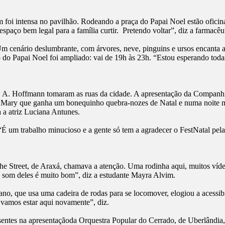
oi intensa no pavilhão. Rodeando a praça do Papai Noel estão oficina
spaço bem legal para a família curtir. Pretendo voltar”, diz a farmacê
 cenário deslumbrante, com árvores, neve, pinguins e ursos encanta a
do Papai Noel foi ampliado: vai de 19h às 23h. “Estou esperando toda
 A. Hoffmann tomaram as ruas da cidade. A apresentação da Companhia 
na Mary que ganha um bonequinho quebra-nozes de Natal e numa noite 
 a atriz Luciana Antunes.
É um trabalho minucioso e a gente só tem a agradecer o FestNatal pela
e Street, de Araxá, chamava a atenção. Uma rodinha aqui, muitos víde
o som deles é muito bom”, diz a estudante Mayra Alvim.
no, que usa uma cadeira de rodas para se locomover, elogiou a acessi
a vamos estar aqui novamente”, diz.
ntes na apresentaçãoda Orquestra Popular do Cerrado, de Uberlândia, q