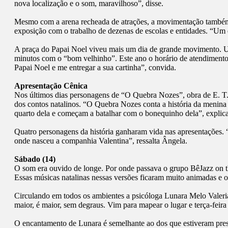
nova localização e o som, maravilhoso”, disse.
Mesmo com a arena recheada de atrações, a movimentação também f
exposição com o trabalho de dezenas de escolas e entidades. “Um e
A praça do Papai Noel viveu mais um dia de grande movimento. Um
minutos com o “bom velhinho”. Este ano o horário de atendimento 
Papai Noel e me entregar a sua cartinha”, convida.
Apresentação Cênica
Nos últimos dias personagens de “O Quebra Nozes”, obra de E. T.
dos contos natalinos. “O Quebra Nozes conta a história da meni
quarto dela e começam a batalhar com o bonequinho dela”, explica
Quatro personagens da história ganharam vida nas apresentações. “
onde nasceu a companhia Valentina”, ressalta Ângela.
Sábado (14)
O som era ouvido de longe. Por onde passava o grupo BêJazz on th
Essas músicas natalinas nessas versões ficaram muito animadas e 
Circulando em todos os ambientes a psicóloga Lunara Melo Valeria
maior, é maior, sem degraus. Vim para mapear o lugar e terça-feir
O encantamento de Lunara é semelhante ao dos que estiveram prese