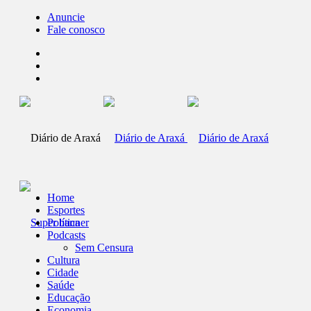
Anuncie
Fale conosco
Home
Esportes
Política
Podcasts
Sem Censura
Cultura
Cidade
Saúde
Educação
Economia