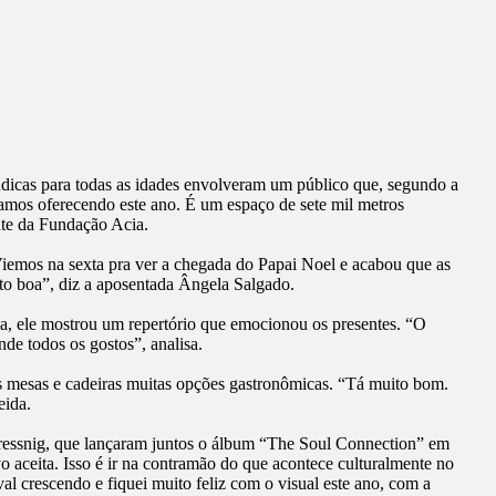
údicas para todas as idades envolveram um público que, segundo a
amos oferecendo este ano. É um espaço de sete mil metros
nte da Fundação Acia.
Viemos na sexta pra ver a chegada do Papai Noel e acabou que as
ito boa”, diz a aposentada Ângela Salgado.
a, ele mostrou um repertório que emocionou os presentes. “O
de todos os gostos”, analisa.
s mesas e cadeiras muitas opções gastronômicas. “Tá muito bom.
eida.
 Wressnig, que lançaram juntos o álbum “The Soul Connection” em
 aceita. Isso é ir na contramão do que acontece culturalmente no
val crescendo e fiquei muito feliz com o visual este ano, com a