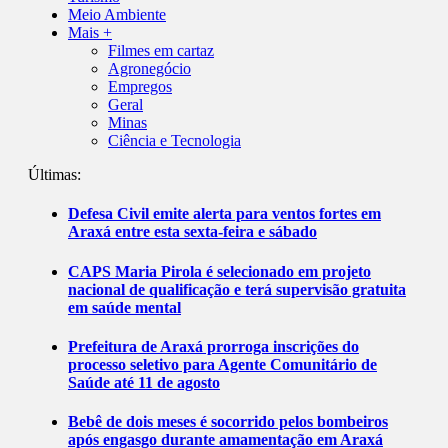
Meio Ambiente
Mais +
Filmes em cartaz
Agronegócio
Empregos
Geral
Minas
Ciência e Tecnologia
Últimas:
Defesa Civil emite alerta para ventos fortes em
Araxá entre esta sexta-feira e sábado
CAPS Maria Pirola é selecionado em projeto
nacional de qualificação e terá supervisão gratuita
em saúde mental
Prefeitura de Araxá prorroga inscrições do
processo seletivo para Agente Comunitário de
Saúde até 11 de agosto
Bebê de dois meses é socorrido pelos bombeiros
após engasgo durante amamentação em Araxá