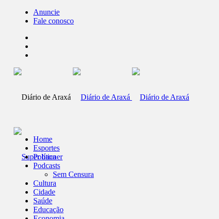
Anuncie
Fale conosco
Home
Esportes
Política
Podcasts
Sem Censura
Cultura
Cidade
Saúde
Educação
Economia