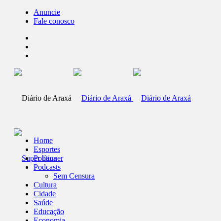
Anuncie
Fale conosco
Home
Esportes
Política
Podcasts
Sem Censura
Cultura
Cidade
Saúde
Educação
Economia