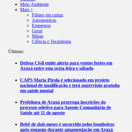
Meio Ambiente
Mais +
Filmes em cartaz
Agronegócio
Empregos
Geral
Minas
Ciência e Tecnologia
Últimas:
Defesa Civil emite alerta para ventos fortes em
Araxá entre esta sexta-feira e sábado
CAPS Maria Pirola é selecionado em projeto
nacional de qualificação e terá supervisão gratuita
em saúde mental
Prefeitura de Araxá prorroga inscrições do
processo seletivo para Agente Comunitário de
Saúde até 11 de agosto
Bebê de dois meses é socorrido pelos bombeiros
após engasgo durante amamentação em Araxá