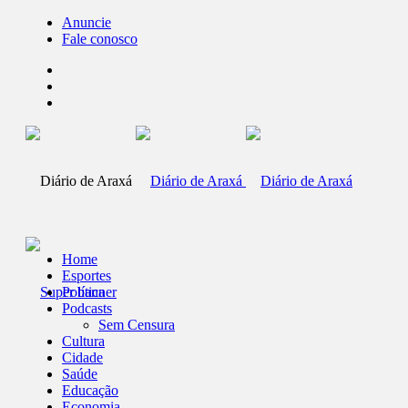
Anuncie
Fale conosco
Home
Esportes
Política
Podcasts
Sem Censura
Cultura
Cidade
Saúde
Educação
Economia