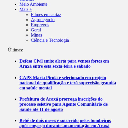
Meio Ambiente
Mais +
Filmes em cartaz
Agronegócio
Empregos
Geral
Minas
Ciência e Tecnologia
Últimas:
Defesa Civil emite alerta para ventos fortes em
Araxá entre esta sexta-feira e sábado
CAPS Maria Pirola é selecionado em projeto
nacional de qualificação e terá supervisão gratuita
em saúde mental
Prefeitura de Araxá prorroga inscrições do
processo seletivo para Agente Comunitário de
Saúde até 11 de agosto
Bebê de dois meses é socorrido pelos bombeiros
após engasgo durante amamentação em Araxá