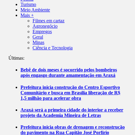
Turismo
Meio Ambiente
Mais +
Filmes em cartaz
Agronegócio
Empregos
Geral
Minas
Ciência e Tecnologia
Últimas:
Bebê de dois meses é socorrido pelos bombeiros
após engasgo durante amamentação em Araxá
Prefeitura inicia construção do Centro Esportivo
Comunitário e busca em Brasília liberação de R$
1,5 milhão para acelerar obra
Araxá será a primeira cidade do interior a receber
projeto da Academia Mineira de Letras
Prefeitura inicia obras de drenagem e reconstrução
do pavimento na Rua Capitão José Porfírio