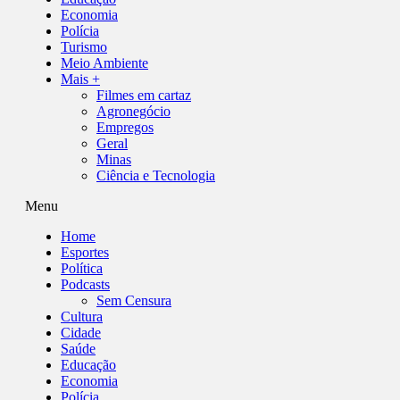
Economia
Polícia
Turismo
Meio Ambiente
Mais +
Filmes em cartaz
Agronegócio
Empregos
Geral
Minas
Ciência e Tecnologia
Menu
Home
Esportes
Política
Podcasts
Sem Censura
Cultura
Cidade
Saúde
Educação
Economia
Polícia