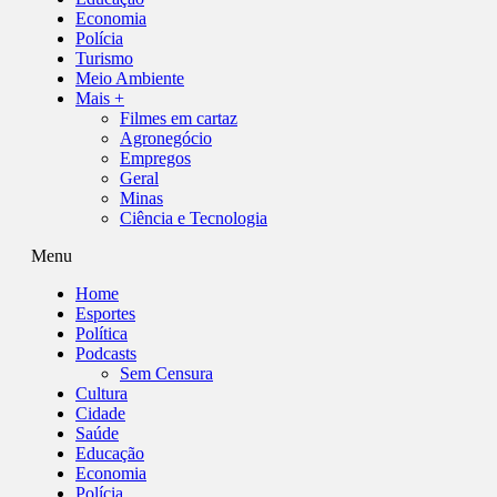
Economia
Polícia
Turismo
Meio Ambiente
Mais +
Filmes em cartaz
Agronegócio
Empregos
Geral
Minas
Ciência e Tecnologia
Menu
Home
Esportes
Política
Podcasts
Sem Censura
Cultura
Cidade
Saúde
Educação
Economia
Polícia