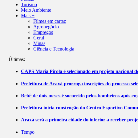
Turismo
Meio Ambiente
Mais +
Filmes em cartaz
Agronegócio
Empregos
Geral
Minas
Ciência e Tecnologia
Últimas:
CAPS Maria Pirola é selecionado em projeto nacional de
Prefeitura de Araxá prorroga inscrições do processo sel
Bebê de dois meses é socorrido pelos bombeiros após 
Prefeitura inicia construção do Centro Esportivo Comuni
Araxá será a primeira cidade do interior a receber pro
Tempo