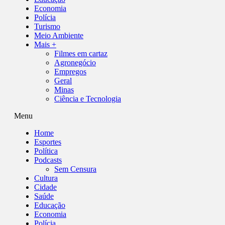
Economia
Polícia
Turismo
Meio Ambiente
Mais +
Filmes em cartaz
Agronegócio
Empregos
Geral
Minas
Ciência e Tecnologia
Menu
Home
Esportes
Política
Podcasts
Sem Censura
Cultura
Cidade
Saúde
Educação
Economia
Polícia