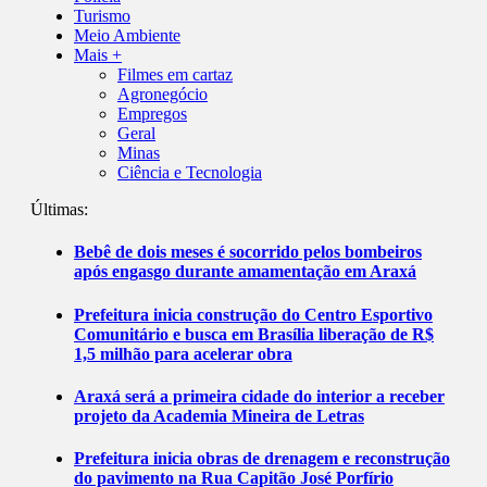
Turismo
Meio Ambiente
Mais +
Filmes em cartaz
Agronegócio
Empregos
Geral
Minas
Ciência e Tecnologia
Últimas:
Bebê de dois meses é socorrido pelos bombeiros
após engasgo durante amamentação em Araxá
Prefeitura inicia construção do Centro Esportivo
Comunitário e busca em Brasília liberação de R$
1,5 milhão para acelerar obra
Araxá será a primeira cidade do interior a receber
projeto da Academia Mineira de Letras
Prefeitura inicia obras de drenagem e reconstrução
do pavimento na Rua Capitão José Porfírio