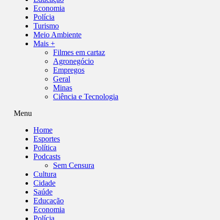
Economia
Polícia
Turismo
Meio Ambiente
Mais +
Filmes em cartaz
Agronegócio
Empregos
Geral
Minas
Ciência e Tecnologia
Menu
Home
Esportes
Política
Podcasts
Sem Censura
Cultura
Cidade
Saúde
Educação
Economia
Polícia