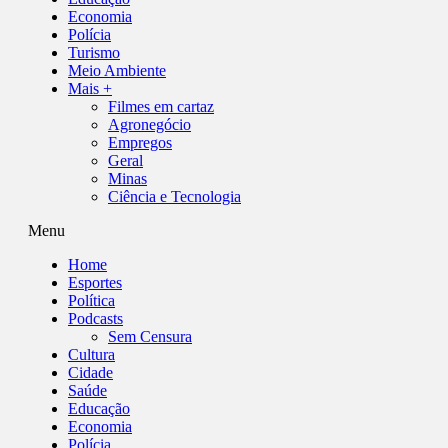
Economia
Polícia
Turismo
Meio Ambiente
Mais +
Filmes em cartaz
Agronegócio
Empregos
Geral
Minas
Ciência e Tecnologia
Menu
Home
Esportes
Política
Podcasts
Sem Censura
Cultura
Cidade
Saúde
Educação
Economia
Polícia