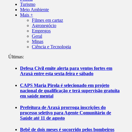
Turismo
Meio Ambiente
Mais +
Filmes em cartaz
Agronegócio
Empregos
Geral
Minas
Ciência e Tecnologia
Últimas:
Defesa Civil emite alerta para ventos fortes em
Araxá entre esta sexta-feira e sábado
CAPS Maria Pirola é selecionado em projeto
nacional de qualificação e terá supervisão gratuita
em saúde mental
Prefeitura de Araxá prorroga inscrições do
processo seletivo para Agente Comunitário de
Saúde até 11 de agosto
Bebê de dois meses é socorrido pelos bombeiros