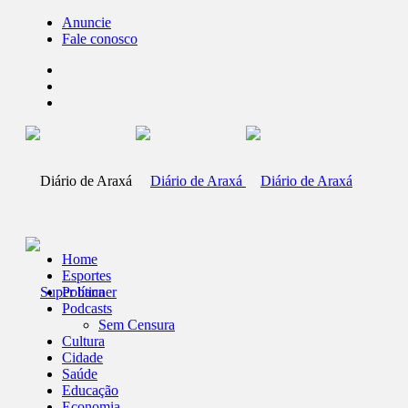
Anuncie
Fale conosco
Home
Esportes
Política
Podcasts
Sem Censura
Cultura
Cidade
Saúde
Educação
Economia