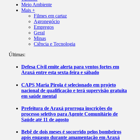
Meio Ambiente
Mais +
Filmes em cartaz
Agronegócio
Empregos
Geral
Minas
Ciência e Tecnologia
Últimas:
Defesa Civil emite alerta para ventos fortes em
Araxá entre esta sexta-feira e sábado
CAPS Maria Pirola é selecionado em projeto
nacional de qualificação e terá supervisão gratuita
em saúde mental
Prefeitura de Araxá prorroga inscrições do
processo seletivo para Agente Comunitário de
Saúde até 11 de agosto
Bebê de dois meses é socorrido pelos bombeiros
após engasgo durante amamentação em Araxá