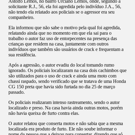
Astolfo Lemos, no bairro Urciano Lemos, onde, segundo a
solicitante R.J., 56, ela foi agredida pelo indivíduo J.A., 56,
não tendo ela relatado aos policiais se o agressor era seu
companheiro.
Ela informou que não sabe o motivo pela qual foi agredida,
relatando ainda que no momento em que ela sai para o
trabalho o autor faz uso de entorpecentes na presença das
crianças que residem na casa, juntamente com outros
indivíduos que também são usuários de crack e frequentam a
sua residência.
Após a agressão, o autor evadiu do local tomando rumo
ignorado. Os policiais localizaram na casa dois cachimbos que
são utilizados para o uso de crack e ainda uma moto com
chassi raspado, sendo verificado que se tratava de uma Honda
CG 150 preta que havia sido furtada no dia 25 de março
passado.
Os policiais realizaram intenso rastreamento, sendo o autor
localizado e preso. Na casa havia ainda outras motos, porém
não havia queixa de furto contra elas.
O autor relatou que conserta motos e não sabia que a mesma
localizada era produto de furto. Ele não soube informar o
nome da pessoa que a deixou para consertar, dizendo que só