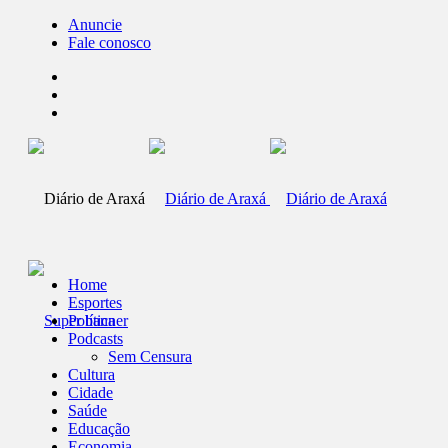
Anuncie
Fale conosco
Home
Esportes
Política
Podcasts
Sem Censura
Cultura
Cidade
Saúde
Educação
Economia