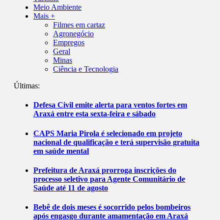
Meio Ambiente
Mais +
Filmes em cartaz
Agronegócio
Empregos
Geral
Minas
Ciência e Tecnologia
Últimas:
Defesa Civil emite alerta para ventos fortes em
Araxá entre esta sexta-feira e sábado
CAPS Maria Pirola é selecionado em projeto
nacional de qualificação e terá supervisão gratuita
em saúde mental
Prefeitura de Araxá prorroga inscrições do
processo seletivo para Agente Comunitário de
Saúde até 11 de agosto
Bebê de dois meses é socorrido pelos bombeiros
após engasgo durante amamentação em Araxá