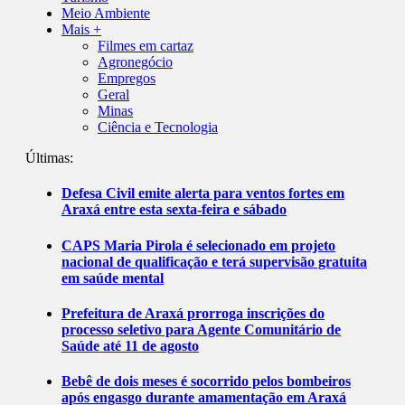
Meio Ambiente
Mais +
Filmes em cartaz
Agronegócio
Empregos
Geral
Minas
Ciência e Tecnologia
Últimas:
Defesa Civil emite alerta para ventos fortes em
Araxá entre esta sexta-feira e sábado
CAPS Maria Pirola é selecionado em projeto
nacional de qualificação e terá supervisão gratuita
em saúde mental
Prefeitura de Araxá prorroga inscrições do
processo seletivo para Agente Comunitário de
Saúde até 11 de agosto
Bebê de dois meses é socorrido pelos bombeiros
após engasgo durante amamentação em Araxá