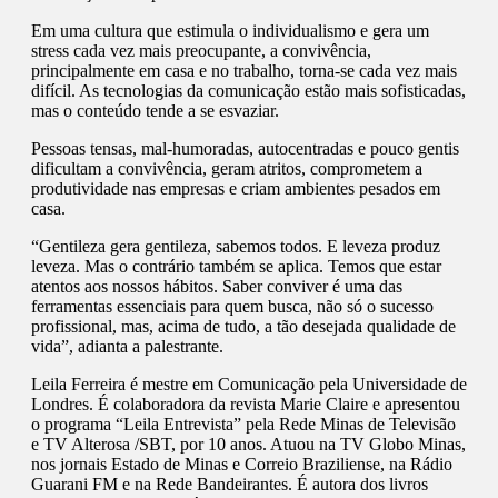
Em uma cultura que estimula o individualismo e gera um
stress cada vez mais preocupante, a convivência,
principalmente em casa e no trabalho, torna-se cada vez mais
difícil. As tecnologias da comunicação estão mais sofisticadas,
mas o conteúdo tende a se esvaziar.
Pessoas tensas, mal-humoradas, autocentradas e pouco gentis
dificultam a convivência, geram atritos, comprometem a
produtividade nas empresas e criam ambientes pesados em
casa.
“Gentileza gera gentileza, sabemos todos. E leveza produz
leveza. Mas o contrário também se aplica. Temos que estar
atentos aos nossos hábitos. Saber conviver é uma das
ferramentas essenciais para quem busca, não só o sucesso
profissional, mas, acima de tudo, a tão desejada qualidade de
vida”, adianta a palestrante.
Leila Ferreira é mestre em Comunicação pela Universidade de
Londres. É colaboradora da revista Marie Claire e apresentou
o programa “Leila Entrevista” pela Rede Minas de Televisão
e TV Alterosa /SBT, por 10 anos. Atuou na TV Globo Minas,
nos jornais Estado de Minas e Correio Braziliense, na Rádio
Guarani FM e na Rede Bandeirantes. É autora dos livros