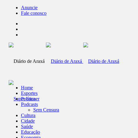
Anuncie
Fale conosco
Home
Esportes
Política
Podcasts
Sem Censura
Cultura
Cidade
Saúde
Educação
Economia