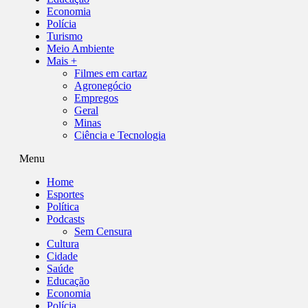
Economia
Polícia
Turismo
Meio Ambiente
Mais +
Filmes em cartaz
Agronegócio
Empregos
Geral
Minas
Ciência e Tecnologia
Menu
Home
Esportes
Política
Podcasts
Sem Censura
Cultura
Cidade
Saúde
Educação
Economia
Polícia