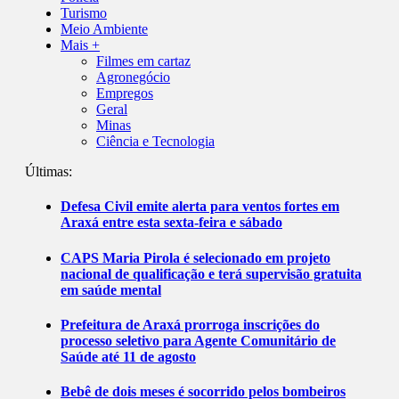
Turismo
Meio Ambiente
Mais +
Filmes em cartaz
Agronegócio
Empregos
Geral
Minas
Ciência e Tecnologia
Últimas:
Defesa Civil emite alerta para ventos fortes em
Araxá entre esta sexta-feira e sábado
CAPS Maria Pirola é selecionado em projeto
nacional de qualificação e terá supervisão gratuita
em saúde mental
Prefeitura de Araxá prorroga inscrições do
processo seletivo para Agente Comunitário de
Saúde até 11 de agosto
Bebê de dois meses é socorrido pelos bombeiros