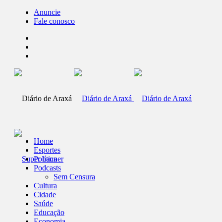
Anuncie
Fale conosco
Home
Esportes
Política
Podcasts
Sem Censura
Cultura
Cidade
Saúde
Educação
Economia