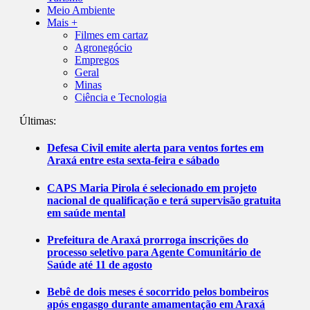
Meio Ambiente
Mais +
Filmes em cartaz
Agronegócio
Empregos
Geral
Minas
Ciência e Tecnologia
Últimas:
Defesa Civil emite alerta para ventos fortes em
Araxá entre esta sexta-feira e sábado
CAPS Maria Pirola é selecionado em projeto
nacional de qualificação e terá supervisão gratuita
em saúde mental
Prefeitura de Araxá prorroga inscrições do
processo seletivo para Agente Comunitário de
Saúde até 11 de agosto
Bebê de dois meses é socorrido pelos bombeiros
após engasgo durante amamentação em Araxá