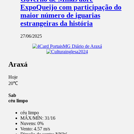
ExpoQueijo com participação do
maior número de iguarias
estrangeiras da história
27/06/2025
Araxá
Hoje
20℃
Sab
céu limpo
céu limpo
MÁX/MÍN:
31/16
Nuvens:
0%
Vento:
4.57 m/s