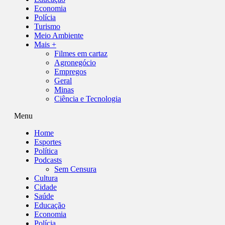
Economia
Polícia
Turismo
Meio Ambiente
Mais +
Filmes em cartaz
Agronegócio
Empregos
Geral
Minas
Ciência e Tecnologia
Menu
Home
Esportes
Política
Podcasts
Sem Censura
Cultura
Cidade
Saúde
Educação
Economia
Polícia