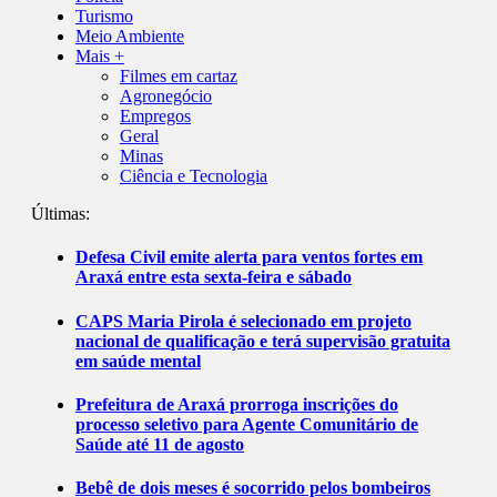
Turismo
Meio Ambiente
Mais +
Filmes em cartaz
Agronegócio
Empregos
Geral
Minas
Ciência e Tecnologia
Últimas:
Defesa Civil emite alerta para ventos fortes em
Araxá entre esta sexta-feira e sábado
CAPS Maria Pirola é selecionado em projeto
nacional de qualificação e terá supervisão gratuita
em saúde mental
Prefeitura de Araxá prorroga inscrições do
processo seletivo para Agente Comunitário de
Saúde até 11 de agosto
Bebê de dois meses é socorrido pelos bombeiros