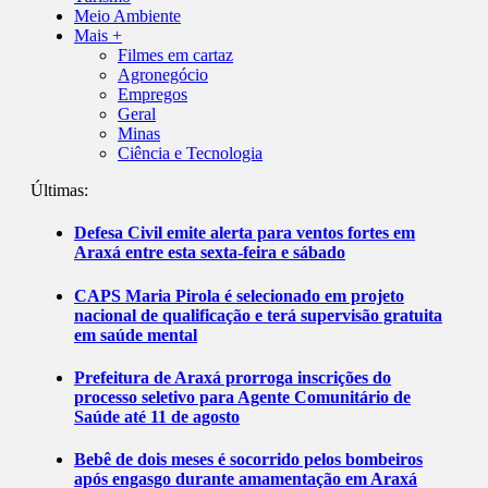
Meio Ambiente
Mais +
Filmes em cartaz
Agronegócio
Empregos
Geral
Minas
Ciência e Tecnologia
Últimas:
Defesa Civil emite alerta para ventos fortes em
Araxá entre esta sexta-feira e sábado
CAPS Maria Pirola é selecionado em projeto
nacional de qualificação e terá supervisão gratuita
em saúde mental
Prefeitura de Araxá prorroga inscrições do
processo seletivo para Agente Comunitário de
Saúde até 11 de agosto
Bebê de dois meses é socorrido pelos bombeiros
após engasgo durante amamentação em Araxá