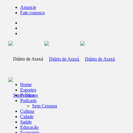
Anuncie
Fale conosco
Home
Esportes
Política
Podcasts
Sem Censura
Cultura
Cidade
Saúde
Educação
Economia