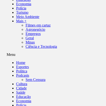
Economia
Polícia
Turismo
Meio Ambiente
Mais +
Filmes em cartaz
Agronegócio
Empregos
Geral
Minas
Ciência e Tecnologia
Menu
Home
Esportes
Política
Podcasts
Sem Censura
Cultura
Cidade
Saúde
Educação
Economia
Polícia