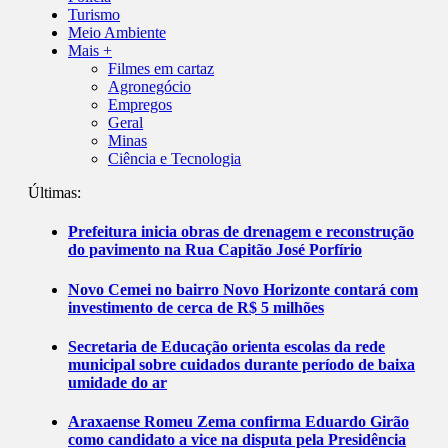
Turismo
Meio Ambiente
Mais +
Filmes em cartaz
Agronegócio
Empregos
Geral
Minas
Ciência e Tecnologia
Últimas:
Prefeitura inicia obras de drenagem e reconstrução
do pavimento na Rua Capitão José Porfírio
Novo Cemei no bairro Novo Horizonte contará com
investimento de cerca de R$ 5 milhões
Secretaria de Educação orienta escolas da rede
municipal sobre cuidados durante período de baixa
umidade do ar
Araxaense Romeu Zema confirma Eduardo Girão
como candidato a vice na disputa pela Presidência