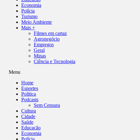
Economia
Polícia
Turismo
Meio Ambiente
Mais +
Filmes em cartaz
Agronegócio
Empregos
Geral
Minas
Ciência e Tecnologia
Menu
Home
Esportes
Política
Podcasts
Sem Censura
Cultura
Cidade
Saúde
Educação
Economia
Polícia