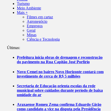
Turismo
Meio Ambiente
Mais +
Filmes em cartaz
Agronegócio
Empregos
Geral
Minas
Ciência e Tecnologia
Últimas:
Prefeitura inicia obras de drenagem e reconstrução
do pavimento na Rua Capitão José Porfírio
Novo Cemei no bairro Novo Horizonte contará com
investimento de cerca de R$ 5 milhões
Secretaria de Educação orienta escolas da rede
municipal sobre cuidados durante período de baixa
umidade do ar
Araxaense Romeu Zema confirma Eduardo Girão
como candidato a vice na disputa pela Presidência