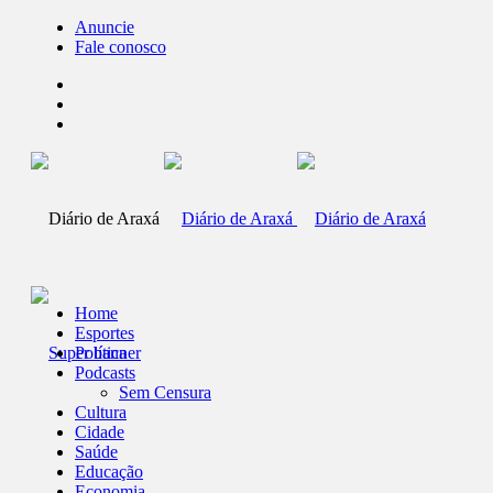
Anuncie
Fale conosco
Home
Esportes
Política
Podcasts
Sem Censura
Cultura
Cidade
Saúde
Educação
Economia