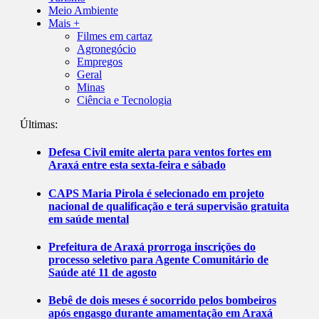
Meio Ambiente
Mais +
Filmes em cartaz
Agronegócio
Empregos
Geral
Minas
Ciência e Tecnologia
Últimas:
Defesa Civil emite alerta para ventos fortes em
Araxá entre esta sexta-feira e sábado
CAPS Maria Pirola é selecionado em projeto
nacional de qualificação e terá supervisão gratuita
em saúde mental
Prefeitura de Araxá prorroga inscrições do
processo seletivo para Agente Comunitário de
Saúde até 11 de agosto
Bebê de dois meses é socorrido pelos bombeiros
após engasgo durante amamentação em Araxá