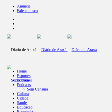
Anuncie
Fale conosco
Home
Esportes
Política
Podcasts
Sem Censura
Cultura
Cidade
Saúde
Educação
Economia