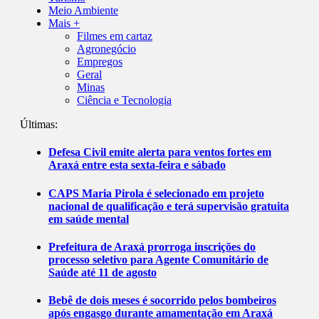
Meio Ambiente
Mais +
Filmes em cartaz
Agronegócio
Empregos
Geral
Minas
Ciência e Tecnologia
Últimas:
Defesa Civil emite alerta para ventos fortes em
Araxá entre esta sexta-feira e sábado
CAPS Maria Pirola é selecionado em projeto
nacional de qualificação e terá supervisão gratuita
em saúde mental
Prefeitura de Araxá prorroga inscrições do
processo seletivo para Agente Comunitário de
Saúde até 11 de agosto
Bebê de dois meses é socorrido pelos bombeiros
após engasgo durante amamentação em Araxá