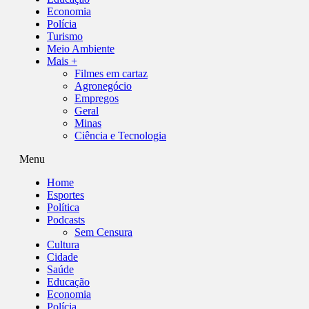
Economia
Polícia
Turismo
Meio Ambiente
Mais +
Filmes em cartaz
Agronegócio
Empregos
Geral
Minas
Ciência e Tecnologia
Menu
Home
Esportes
Política
Podcasts
Sem Censura
Cultura
Cidade
Saúde
Educação
Economia
Polícia