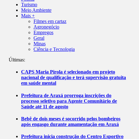
Turismo
Meio Ambiente
Mais +
Filmes em cartaz
Agronegócio
Empregos
Geral
Minas
Ciência e Tecnologia
Últimas:
CAPS Maria Pirola é selecionado em projeto
nacional de qualificação e terá supervisão gratuita
em saúde mental
Prefeitura de Araxá prorroga inscrições do
processo seletivo para Agente Comunitário de
Saúde até 11 de agosto
Bebê de dois meses é socorrido pelos bombeiros
após engasgo durante amamentação em Araxá
Prefeitura inicia construção do Centro Esportivo