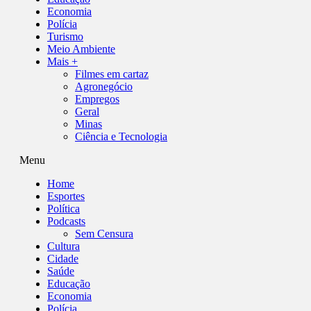
Economia
Polícia
Turismo
Meio Ambiente
Mais +
Filmes em cartaz
Agronegócio
Empregos
Geral
Minas
Ciência e Tecnologia
Menu
Home
Esportes
Política
Podcasts
Sem Censura
Cultura
Cidade
Saúde
Educação
Economia
Polícia