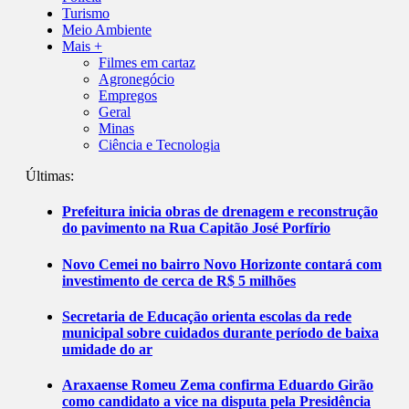
Turismo
Meio Ambiente
Mais +
Filmes em cartaz
Agronegócio
Empregos
Geral
Minas
Ciência e Tecnologia
Últimas:
Prefeitura inicia obras de drenagem e reconstrução
do pavimento na Rua Capitão José Porfírio
Novo Cemei no bairro Novo Horizonte contará com
investimento de cerca de R$ 5 milhões
Secretaria de Educação orienta escolas da rede
municipal sobre cuidados durante período de baixa
umidade do ar
Araxaense Romeu Zema confirma Eduardo Girão
como candidato a vice na disputa pela Presidência