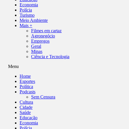
Economia
Polícia
Turismo
Meio Ambiente
Mais +
Filmes em cartaz
Agronegócio
Empregos
Geral
Minas
Ciência e Tecnologia
Menu
Home
Esportes
Política
Podcasts
Sem Censura
Cultura
Cidade
Saúde
Educação
Economia
Polícia