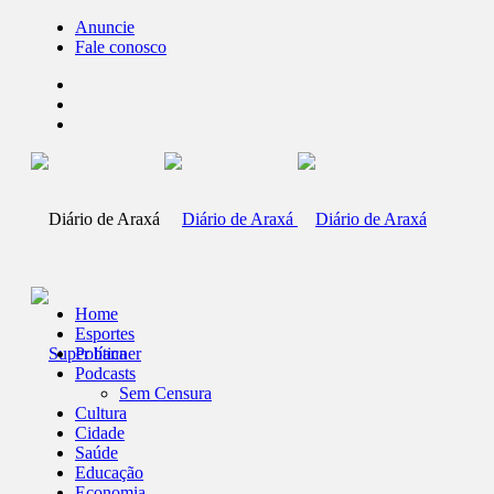
Anuncie
Fale conosco
Home
Esportes
Política
Podcasts
Sem Censura
Cultura
Cidade
Saúde
Educação
Economia