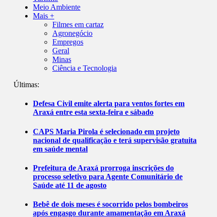
Meio Ambiente
Mais +
Filmes em cartaz
Agronegócio
Empregos
Geral
Minas
Ciência e Tecnologia
Últimas:
Defesa Civil emite alerta para ventos fortes em
Araxá entre esta sexta-feira e sábado
CAPS Maria Pirola é selecionado em projeto
nacional de qualificação e terá supervisão gratuita
em saúde mental
Prefeitura de Araxá prorroga inscrições do
processo seletivo para Agente Comunitário de
Saúde até 11 de agosto
Bebê de dois meses é socorrido pelos bombeiros
após engasgo durante amamentação em Araxá