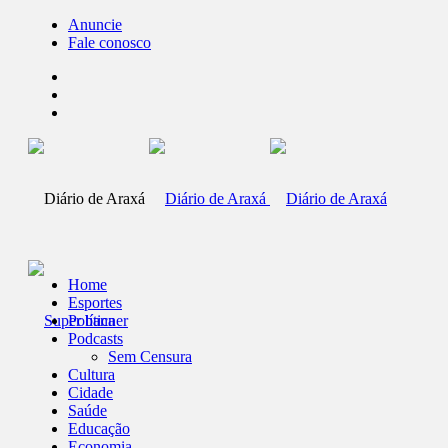
Anuncie
Fale conosco
Home
Esportes
Política
Podcasts
Sem Censura
Cultura
Cidade
Saúde
Educação
Economia