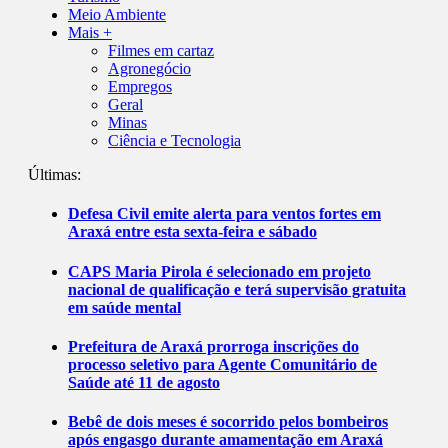
Meio Ambiente
Mais +
Filmes em cartaz
Agronegócio
Empregos
Geral
Minas
Ciência e Tecnologia
Últimas:
Defesa Civil emite alerta para ventos fortes em
Araxá entre esta sexta-feira e sábado
CAPS Maria Pirola é selecionado em projeto
nacional de qualificação e terá supervisão gratuita
em saúde mental
Prefeitura de Araxá prorroga inscrições do
processo seletivo para Agente Comunitário de
Saúde até 11 de agosto
Bebê de dois meses é socorrido pelos bombeiros
após engasgo durante amamentação em Araxá