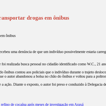
transportar drogas em ônibus
M) recebeu uma denúncia de que um indivíduo possivelmente estaria ca
 foi realizada busca pessoal no cidadão identificado como W.C., 21 anos
ibus contou aos policiais que o indivíduo durante o trajeto deslocou-s
ue o autor abandonou a bolsa no chão do ônibus e voltou para a poltron
te a ação. Diante o exposto, o autor foi preso e conduzido à Delegacia d