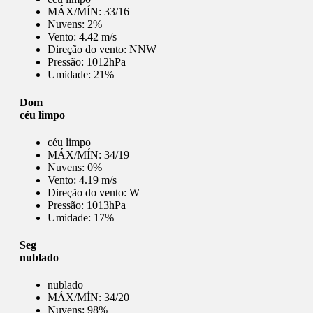
MÁX/MÍN:
33/16
Nuvens:
2%
Vento:
4.42 m/s
Direção do vento:
NNW
Pressão:
1012hPa
Umidade:
21%
Dom
céu limpo
céu limpo
MÁX/MÍN:
34/19
Nuvens:
0%
Vento:
4.19 m/s
Direção do vento:
W
Pressão:
1013hPa
Umidade:
17%
Seg
nublado
nublado
MÁX/MÍN:
34/20
Nuvens:
98%