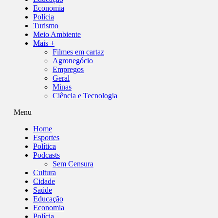
Economia
Polícia
Turismo
Meio Ambiente
Mais +
Filmes em cartaz
Agronegócio
Empregos
Geral
Minas
Ciência e Tecnologia
Menu
Home
Esportes
Política
Podcasts
Sem Censura
Cultura
Cidade
Saúde
Educação
Economia
Polícia