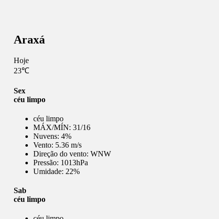
Araxá
Hoje
23℃
Sex
céu limpo
céu limpo
MÁX/MÍN:
31/16
Nuvens:
4%
Vento:
5.36 m/s
Direção do vento:
WNW
Pressão:
1013hPa
Umidade:
22%
Sab
céu limpo
céu limpo