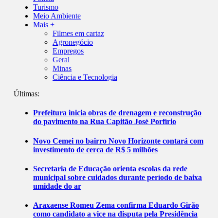
Turismo
Meio Ambiente
Mais +
Filmes em cartaz
Agronegócio
Empregos
Geral
Minas
Ciência e Tecnologia
Últimas:
Prefeitura inicia obras de drenagem e reconstrução
do pavimento na Rua Capitão José Porfírio
Novo Cemei no bairro Novo Horizonte contará com
investimento de cerca de R$ 5 milhões
Secretaria de Educação orienta escolas da rede
municipal sobre cuidados durante período de baixa
umidade do ar
Araxaense Romeu Zema confirma Eduardo Girão
como candidato a vice na disputa pela Presidência