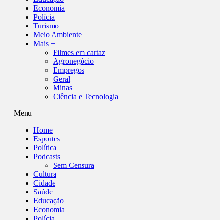
Economia
Polícia
Turismo
Meio Ambiente
Mais +
Filmes em cartaz
Agronegócio
Empregos
Geral
Minas
Ciência e Tecnologia
Menu
Home
Esportes
Política
Podcasts
Sem Censura
Cultura
Cidade
Saúde
Educação
Economia
Polícia