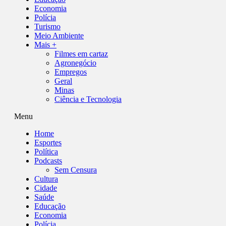
Economia
Polícia
Turismo
Meio Ambiente
Mais +
Filmes em cartaz
Agronegócio
Empregos
Geral
Minas
Ciência e Tecnologia
Menu
Home
Esportes
Política
Podcasts
Sem Censura
Cultura
Cidade
Saúde
Educação
Economia
Polícia