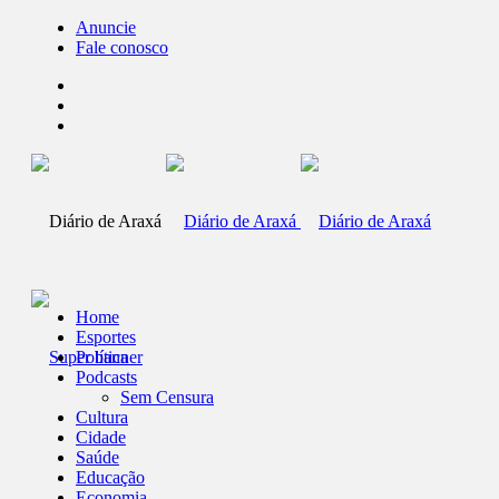
Anuncie
Fale conosco
Home
Esportes
Política
Podcasts
Sem Censura
Cultura
Cidade
Saúde
Educação
Economia