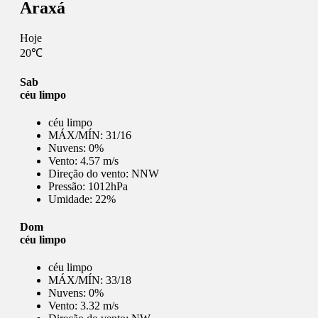
Araxá
Hoje
20℃
Sab
céu limpo
céu limpo
MÁX/MÍN:
31/16
Nuvens:
0%
Vento:
4.57 m/s
Direção do vento:
NNW
Pressão:
1012hPa
Umidade:
22%
Dom
céu limpo
céu limpo
MÁX/MÍN:
33/18
Nuvens:
0%
Vento:
3.32 m/s