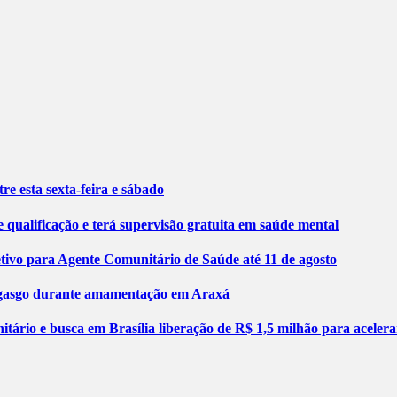
re esta sexta-feira e sábado
 qualificação e terá supervisão gratuita em saúde mental
etivo para Agente Comunitário de Saúde até 11 de agosto
engasgo durante amamentação em Araxá
tário e busca em Brasília liberação de R$ 1,5 milhão para aceler