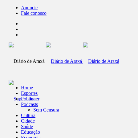
Anuncie
Fale conosco
Home
Esportes
Política
Podcasts
Sem Censura
Cultura
Cidade
Saúde
Educação
Economia