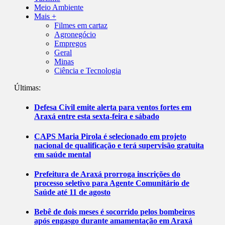
Meio Ambiente
Mais +
Filmes em cartaz
Agronegócio
Empregos
Geral
Minas
Ciência e Tecnologia
Últimas:
Defesa Civil emite alerta para ventos fortes em
Araxá entre esta sexta-feira e sábado
CAPS Maria Pirola é selecionado em projeto
nacional de qualificação e terá supervisão gratuita
em saúde mental
Prefeitura de Araxá prorroga inscrições do
processo seletivo para Agente Comunitário de
Saúde até 11 de agosto
Bebê de dois meses é socorrido pelos bombeiros
após engasgo durante amamentação em Araxá