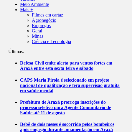
Meio Ambiente
Mais +
Filmes em cartaz
Agronegócio
Empregos
Geral
Minas
Ciência e Tecnologia
Últimas:
Defesa Civil emite alerta para ventos fortes em
Araxá entre esta sexta-feira e sábado
CAPS Maria Pirola é selecionado em projeto
nacional de qualificação e terá supervisão gratuita
em saúde mental
Prefeitura de Araxá prorroga inscrições do
processo seletivo para Agente Comunitário de
Saúde até 11 de agosto
Bebê de dois meses é socorrido pelos bombeiros
após engasgo durante amamentação em Araxá