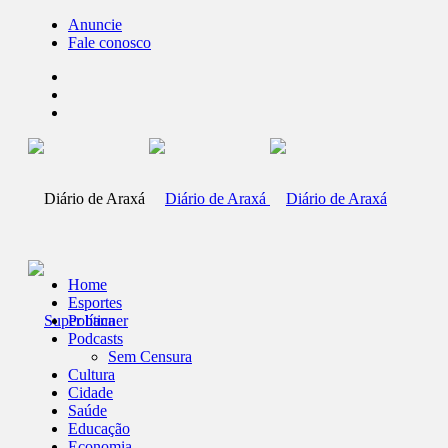
Anuncie
Fale conosco
Home
Esportes
Política
Podcasts
Sem Censura
Cultura
Cidade
Saúde
Educação
Economia