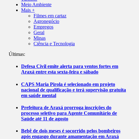
Meio Ambiente
Mais +
Filmes em cartaz
Agronegócio
Empregos
Geral
Minas
Ciência e Tecnologia
Últimas:
Defesa Civil emite alerta para ventos fortes em
Araxá entre esta sexta-feira e sábado
CAPS Maria Pirola é selecionado em projeto
nacional de qualificação e terá supervisão gratuita
em saúde mental
Prefeitura de Araxá prorroga inscrições do
processo seletivo para Agente Comunitário de
Saúde até 11 de agosto
Bebê de dois meses é socorrido pelos bombeiros
após engasgo durante amamentação em Araxá