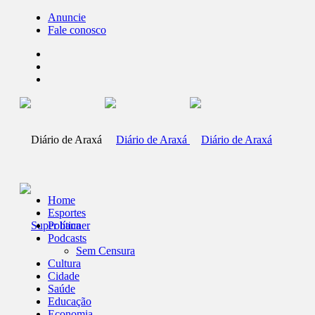
Anuncie
Fale conosco
Home
Esportes
Política
Podcasts
Sem Censura
Cultura
Cidade
Saúde
Educação
Economia