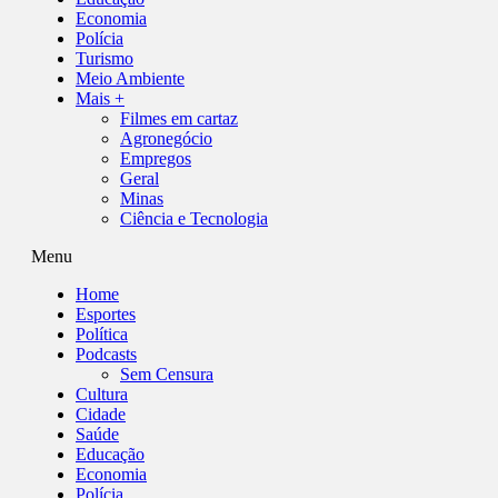
Economia
Polícia
Turismo
Meio Ambiente
Mais +
Filmes em cartaz
Agronegócio
Empregos
Geral
Minas
Ciência e Tecnologia
Menu
Home
Esportes
Política
Podcasts
Sem Censura
Cultura
Cidade
Saúde
Educação
Economia
Polícia