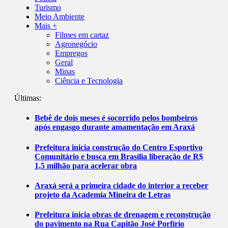
Turismo
Meio Ambiente
Mais +
Filmes em cartaz
Agronegócio
Empregos
Geral
Minas
Ciência e Tecnologia
Últimas:
Bebê de dois meses é socorrido pelos bombeiros
após engasgo durante amamentação em Araxá
Prefeitura inicia construção do Centro Esportivo
Comunitário e busca em Brasília liberação de R$
1,5 milhão para acelerar obra
Araxá será a primeira cidade do interior a receber
projeto da Academia Mineira de Letras
Prefeitura inicia obras de drenagem e reconstrução
do pavimento na Rua Capitão José Porfírio