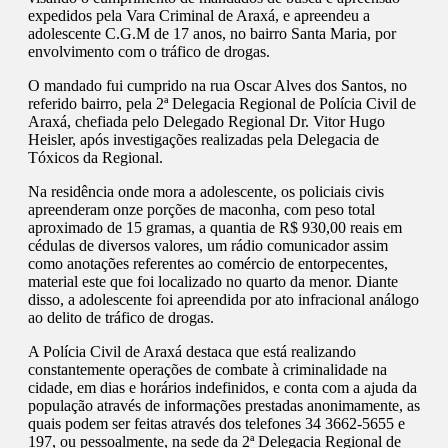
expedidos pela Vara Criminal de Araxá, e apreendeu a
adolescente C.G.M de 17 anos, no bairro Santa Maria, por
envolvimento com o tráfico de drogas.
O mandado fui cumprido na rua Oscar Alves dos Santos, no
referido bairro, pela 2ª Delegacia Regional de Polícia Civil de
Araxá, chefiada pelo Delegado Regional Dr. Vitor Hugo
Heisler, após investigações realizadas pela Delegacia de
Tóxicos da Regional.
Na residência onde mora a adolescente, os policiais civis
apreenderam onze porções de maconha, com peso total
aproximado de 15 gramas, a quantia de R$ 930,00 reais em
cédulas de diversos valores, um rádio comunicador assim
como anotações referentes ao comércio de entorpecentes,
material este que foi localizado no quarto da menor. Diante
disso, a adolescente foi apreendida por ato infracional análogo
ao delito de tráfico de drogas.
A Polícia Civil de Araxá destaca que está realizando
constantemente operações de combate à criminalidade na
cidade, em dias e horários indefinidos, e conta com a ajuda da
população através de informações prestadas anonimamente, as
quais podem ser feitas através dos telefones 34 3662-5655 e
197, ou pessoalmente, na sede da 2ª Delegacia Regional de