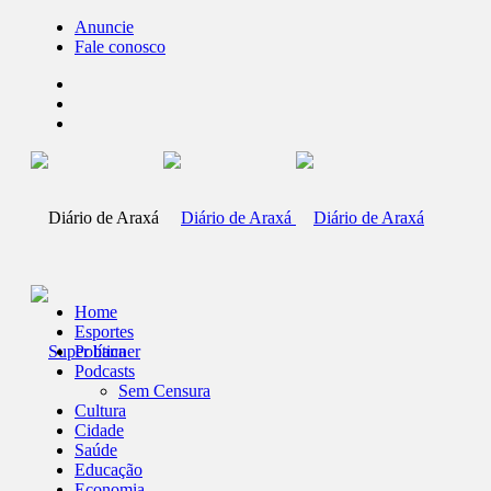
Anuncie
Fale conosco
Home
Esportes
Política
Podcasts
Sem Censura
Cultura
Cidade
Saúde
Educação
Economia