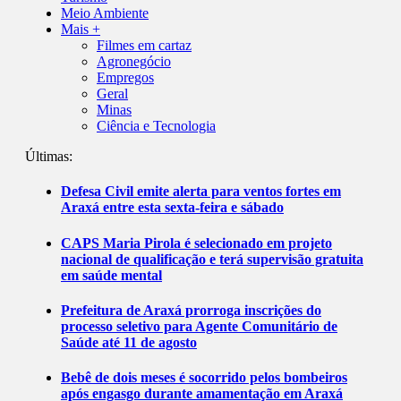
Meio Ambiente
Mais +
Filmes em cartaz
Agronegócio
Empregos
Geral
Minas
Ciência e Tecnologia
Últimas:
Defesa Civil emite alerta para ventos fortes em
Araxá entre esta sexta-feira e sábado
CAPS Maria Pirola é selecionado em projeto
nacional de qualificação e terá supervisão gratuita
em saúde mental
Prefeitura de Araxá prorroga inscrições do
processo seletivo para Agente Comunitário de
Saúde até 11 de agosto
Bebê de dois meses é socorrido pelos bombeiros
após engasgo durante amamentação em Araxá