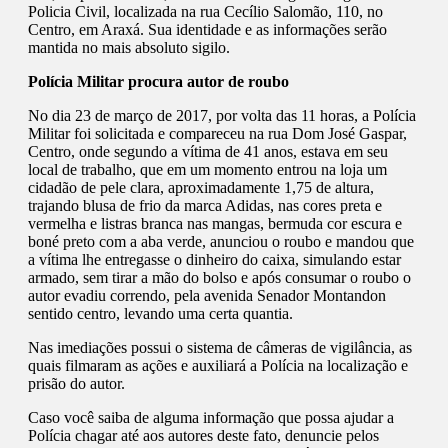
Policia Civil, localizada na rua Cecílio Salomão, 110, no
Centro, em Araxá. Sua identidade e as informações serão
mantida no mais absoluto sigilo.
Polícia Militar procura autor de roubo
No dia 23 de março de 2017, por volta das 11 horas, a Polícia
Militar foi solicitada e compareceu na rua Dom José Gaspar,
Centro, onde segundo a vítima de 41 anos, estava em seu
local de trabalho, que em um momento entrou na loja um
cidadão de pele clara, aproximadamente 1,75 de altura,
trajando blusa de frio da marca Adidas, nas cores preta e
vermelha e listras branca nas mangas, bermuda cor escura e
boné preto com a aba verde, anunciou o roubo e mandou que
a vítima lhe entregasse o dinheiro do caixa, simulando estar
armado, sem tirar a mão do bolso e após consumar o roubo o
autor evadiu correndo, pela avenida Senador Montandon
sentido centro, levando uma certa quantia.
Nas imediações possui o sistema de câmeras de vigilância, as
quais filmaram as ações e auxiliará a Polícia na localização e
prisão do autor.
Caso você saiba de alguma informação que possa ajudar a
Polícia chagar até aos autores deste fato, denuncie pelos