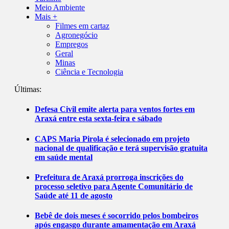
Meio Ambiente
Mais +
Filmes em cartaz
Agronegócio
Empregos
Geral
Minas
Ciência e Tecnologia
Últimas:
Defesa Civil emite alerta para ventos fortes em
Araxá entre esta sexta-feira e sábado
CAPS Maria Pirola é selecionado em projeto
nacional de qualificação e terá supervisão gratuita
em saúde mental
Prefeitura de Araxá prorroga inscrições do
processo seletivo para Agente Comunitário de
Saúde até 11 de agosto
Bebê de dois meses é socorrido pelos bombeiros
após engasgo durante amamentação em Araxá