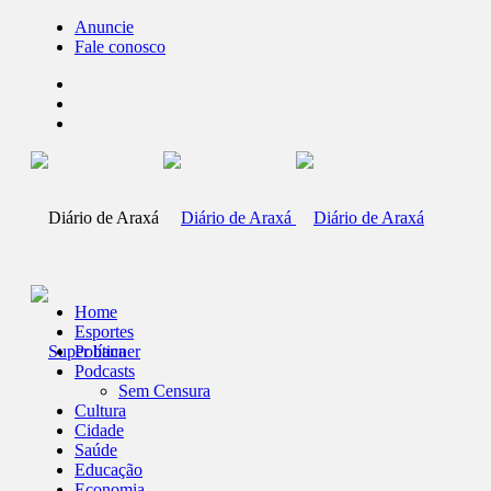
Anuncie
Fale conosco
Home
Esportes
Política
Podcasts
Sem Censura
Cultura
Cidade
Saúde
Educação
Economia