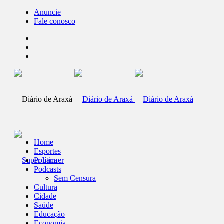
Anuncie
Fale conosco
Home
Esportes
Política
Podcasts
Sem Censura
Cultura
Cidade
Saúde
Educação
Economia