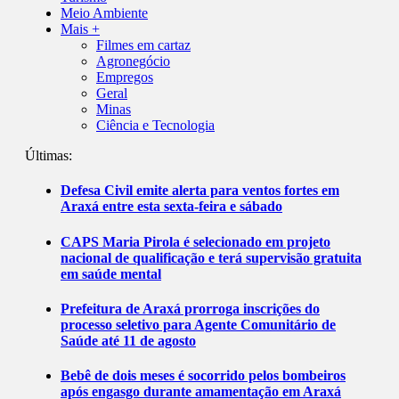
Meio Ambiente
Mais +
Filmes em cartaz
Agronegócio
Empregos
Geral
Minas
Ciência e Tecnologia
Últimas:
Defesa Civil emite alerta para ventos fortes em
Araxá entre esta sexta-feira e sábado
CAPS Maria Pirola é selecionado em projeto
nacional de qualificação e terá supervisão gratuita
em saúde mental
Prefeitura de Araxá prorroga inscrições do
processo seletivo para Agente Comunitário de
Saúde até 11 de agosto
Bebê de dois meses é socorrido pelos bombeiros
após engasgo durante amamentação em Araxá