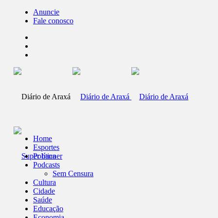
Anuncie
Fale conosco
Home
Esportes
Política
Podcasts
Sem Censura
Cultura
Cidade
Saúde
Educação
Economia