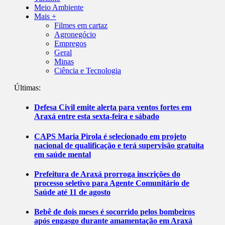
Meio Ambiente
Mais +
Filmes em cartaz
Agronegócio
Empregos
Geral
Minas
Ciência e Tecnologia
Últimas:
Defesa Civil emite alerta para ventos fortes em
Araxá entre esta sexta-feira e sábado
CAPS Maria Pirola é selecionado em projeto
nacional de qualificação e terá supervisão gratuita
em saúde mental
Prefeitura de Araxá prorroga inscrições do
processo seletivo para Agente Comunitário de
Saúde até 11 de agosto
Bebê de dois meses é socorrido pelos bombeiros
após engasgo durante amamentação em Araxá