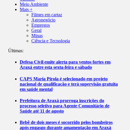
Meio Ambiente
Mais +
Filmes em cartaz
Agronegócio
Empregos
Geral
Minas
Ciência e Tecnologia
Últimas:
Defesa Civil emite alerta para ventos fortes em
Araxá entre esta sexta-feira e sábado
CAPS Maria Pirola é selecionado em projeto
nacional de qualificação e terá supervisão gratuita
em saúde mental
Prefeitura de Araxá prorroga inscrições do
processo seletivo para Agente Comunitário de
Saúde até 11 de agosto
Bebê de dois meses é socorrido pelos bombeiros
após engasgo durante amamentação em Araxá