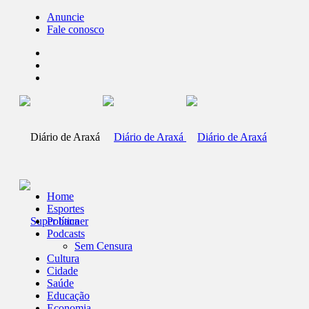
Anuncie
Fale conosco
Home
Esportes
Política
Podcasts
Sem Censura
Cultura
Cidade
Saúde
Educação
Economia