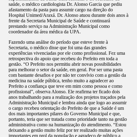
saúde, o médico cardiologista Dr. Alonso Garcia que pediu
afastamento da pasta para assumir cargo na direção do
Hospital Unimed/Araxá. Dr. Alonso atuou durante dois anos à
frente da Secretaria Municipal de Saúde e continuará
prestando serviço na Administração Municipal como
coordenador da área médica da UPA.
Fazendo uma análise do período que esteve frente à
Secretaria, o médico disse que foi uma das grandes
experiências vivenciadas por ele como profissional. Fez uma
retrospectiva do apoio que recebeu do Prefeito em toda a
gestão. “O Prefeito nos permitiu abrir novas possibilidades
para melhorar o setor da saúde, em geral. Por ser uma pasta
com bastante desafios e por não ter convívio com a gestão da
medicina na saúde pública, tenho muito a agradecer ao
Prefeito a confiança que teve em mim como pessoa e como
profissional”, observa Alonso. Ele reafirma ter ficado dois
anos trabalhando para a realização dos projetos traçados pela
Administração Municipal e lembra ainda que logo ao assumir
o cargo recebeu orientação do Prefeito de que a Saúde é um
dos mais importantes pilares do Governo Municipal e que,
portanto, teria que ser tratada como prioridade tanto na gestão
administrativa como na humanização do atendimento. “Estou
deixando a gestão muito feliz por ter realizado muitas ações
importantes em prol da população e agradeço de público a